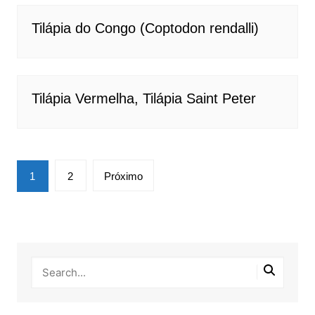
Tilápia do Congo (Coptodon rendalli)
Tilápia Vermelha, Tilápia Saint Peter
Paginação
1
2
Próximo
de
posts