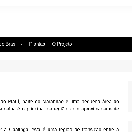
do Brasil
Plantas
O Projeto
ntífica
ia Hidrográfica
ssificação Científica
 do Piauí, parte do Maranhão e uma pequena área do
Parnaíba é o principal da região, com aproximadamente
 a Caatinga, esta é uma região de transição entre a