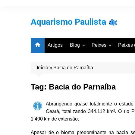
Ir
para
o
Aquarismo Paulista
conteúdo
Artigos
Blog
Peixes
Peixes 
Entrevistas
Por Classificação Cie
Por Bac
Galeria de Aquários
Por Grupos Comuns
Por Cla
Início
»
Bacia do Parnaíba
Aquarismo
Notícias
Tag:
Bacia do Parnaíba
Abrangendo quase totalmente o estado
Ceará, totalizando 344.112 km². O rio 
1.400 km de extensão.
Apesar de o bioma predominante na bacia ser