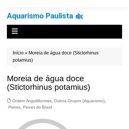
Ir
para
Aquarismo Paulista
o
conteúdo
Início
»
Moreia de água doce (Stictorhinus
potamius)
Moreia de água doce
(Stictorhinus potamius)
Ordem Anguilliformes
,
Outros Grupos (Aquarismo)
,
Peixes
,
Peixes do Brasil