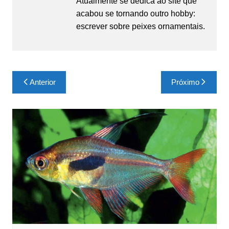
Atualmente se dedica ao site que
acabou se tornando outro hobby:
escrever sobre peixes ornamentais.
Navegação
Anterior
Próximo
de
Post