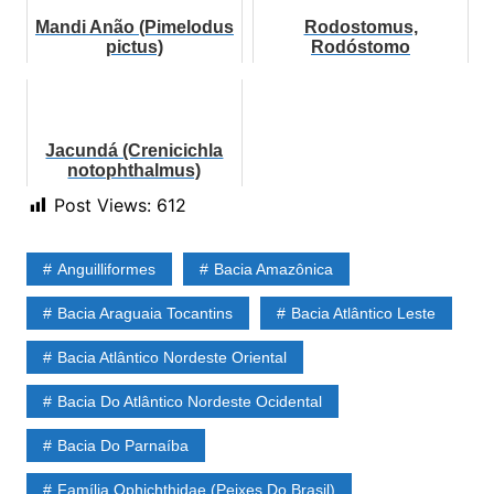
Mandi Anão (Pimelodus
Rodostomus,
pictus)
Rodóstomo
(Hemigrammus
rhodostomus)
Jacundá (Crenicichla
notophthalmus)
Post Views:
612
Anguilliformes
Bacia Amazônica
Bacia Araguaia Tocantins
Bacia Atlântico Leste
Bacia Atlântico Nordeste Oriental
Bacia Do Atlântico Nordeste Ocidental
Bacia Do Parnaíba
Família Ophichthidae (Peixes Do Brasil)