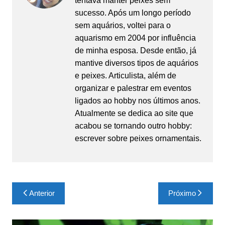
tentava manter peixes sem
sucesso. Após um longo período
sem aquários, voltei para o
aquarismo em 2004 por influência
de minha esposa. Desde então, já
mantive diversos tipos de aquários
e peixes. Articulista, além de
organizar e palestrar em eventos
ligados ao hobby nos últimos anos.
Atualmente se dedica ao site que
acabou se tornando outro hobby:
escrever sobre peixes ornamentais.
Navegação
Anterior
Próximo
de
Post