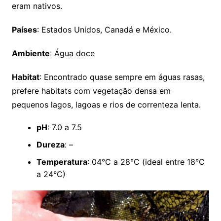
eram nativos.
Países
: Estados Unidos, Canadá e México.
Ambiente
: Água doce
Habitat
: Encontrado quase sempre em águas rasas,
prefere habitats com vegetação densa em
pequenos lagos, lagoas e rios de correnteza lenta.
pH
: 7.0 a 7.5
Dureza
: –
Temperatura
: 04°C a 28°C (ideal entre 18°C
a 24°C)