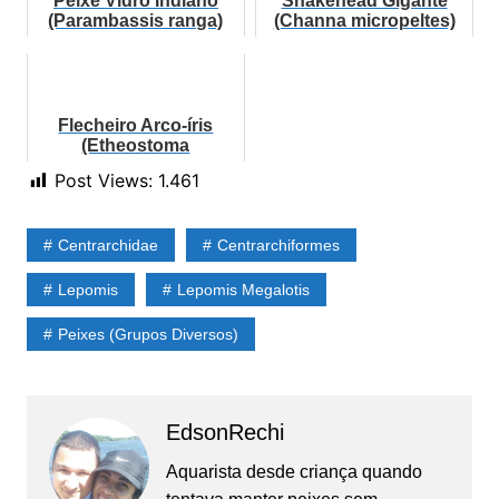
Peixe Vidro Indiano
Snakehead Gigante
(Parambassis ranga)
(Channa micropeltes)
Flecheiro Arco-íris
(Etheostoma
caeruleum)
Post Views:
1.461
Centrarchidae
Centrarchiformes
Lepomis
Lepomis Megalotis
Peixes (Grupos Diversos)
EdsonRechi
Aquarista desde criança quando