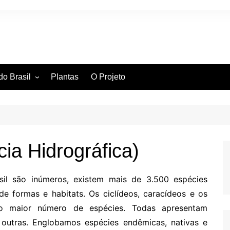
do Brasil
Plantas
O Projeto
ntífica
ia Hidrográfica
ssificação Científica
cia Hidrográfica)
il são inúmeros, existem mais de 3.500 espécies
de formas e habitats. Os ciclídeos, caracídeos e os
 o maior número de espécies. Todas apresentam
s outras. Englobamos espécies endêmicas, nativas e