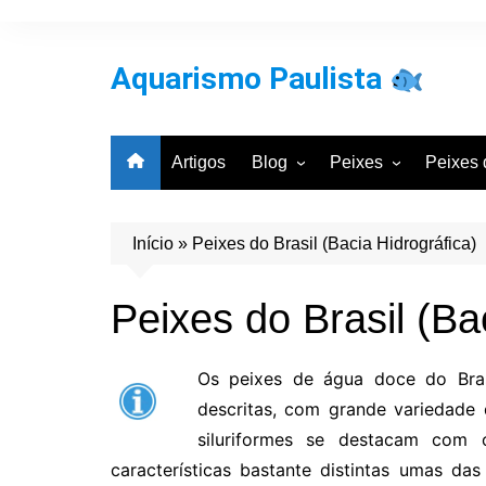
Ir
para
o
Aquarismo Paulista
conteúdo
Artigos
Blog
Peixes
Peixes 
Entrevistas
Por Classificação Cie
Por Bac
Galeria de Aquários
Por Grupos Comuns
Por Cla
Início
»
Peixes do Brasil (Bacia Hidrográfica)
Aquarismo
Notícias
Peixes do Brasil (Ba
Os peixes de água doce do Bras
descritas, com grande variedade 
siluriformes se destacam com
características bastante distintas umas da