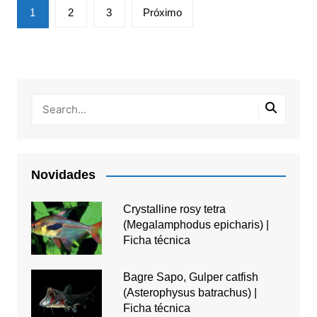
Paginação
1
2
3
Próximo
de
posts
Novidades
Crystalline rosy tetra
(Megalamphodus epicharis) |
Ficha técnica
Bagre Sapo, Gulper catfish
(Asterophysus batrachus) |
Ficha técnica