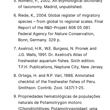
Romero, P., 2002. An etymological dictionary
of taxonomy. Madrid, unpublished.
Riede, K., 2004. Global register of migratory
species – from global to regional scales. Final
Report of the R&D-Projekt 808 05 081.
Federal Agency for Nature Conservation,
Bonn, Germany. 329 p.
Axelrod, H.R., W.E. Burgess, N. Pronek and
J.G. Walls, 1991. Dr. Axelrod’s Atlas of
freshwater aquarium fishes. Sixth edition.
T.F.H. Publications, Neptune City, New Jersey.
Ortega, H. and R.P. Vari, 1986. Annotated
checklist of the freshwater fishes of Peru.
Smithson. Contrib. Zool. (437):1-25.
Propriedades hematológicas de populações
naturais de Potamotrygon motoro
(Chondrichthyes: Potamotrygonidae): uma