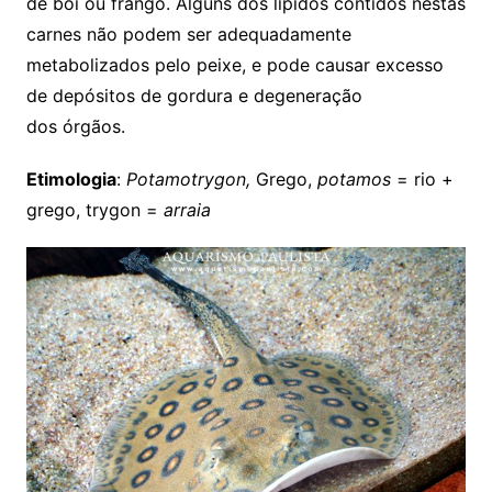
de boi ou frango. Alguns dos lípidos contidos nestas
carnes não podem ser adequadamente
metabolizados pelo peixe, e pode causar excesso
de depósitos de gordura e degeneração
dos órgãos.
Etimologia
:
Potamotrygon,
Grego,
potamos
= rio +
grego, trygon =
arraia