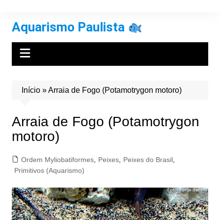
Ir
para
Aquarismo Paulista
o
conteúdo
Início
»
Arraia de Fogo (Potamotrygon motoro)
Arraia de Fogo (Potamotrygon
motoro)
Ordem Myliobatiformes
,
Peixes
,
Peixes do Brasil
,
Primitivos (Aquarismo)