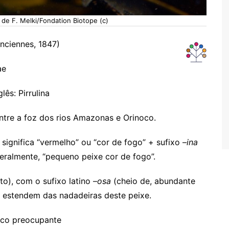
de F. Melki/Fondation Biotope (c)
nciennes, 1847)
ae
lês: Pirrulina
entre a foz dos rios Amazonas e Orinoco.
 significa “vermelho” ou “cor de fogo” + sufixo –
ina
iteralmente, “pequeno peixe cor de fogo”.
to), com o sufixo latino –
osa
(cheio de, abundante
e estendem das nadadeiras deste peixe.
co preocupante