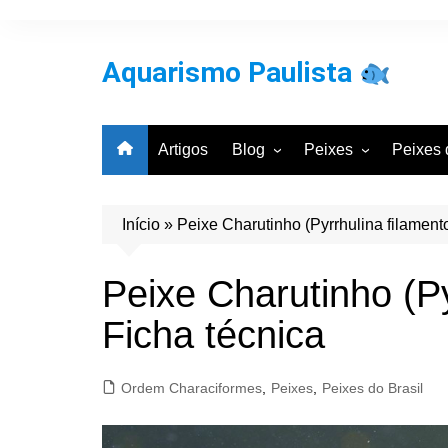
Ir
para
o
Aquarismo Paulista
conteúdo
Artigos
Blog
Peixes
Peixes 
Entrevistas
Por Classificação Cie
Por Bac
Galeria de Aquários
Por Grupos Comuns
Por Cla
Início
»
Peixe Charutinho (Pyrrhulina filamento
Aquarismo
Notícias
Peixe Charutinho (Py
Ficha técnica
Ordem Characiformes
,
Peixes
,
Peixes do Brasil