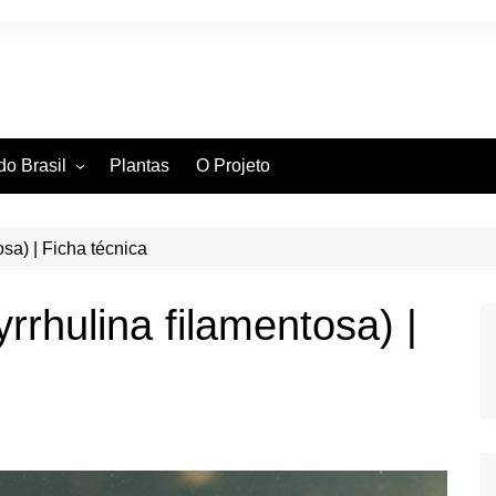
do Brasil
Plantas
O Projeto
ntífica
ia Hidrográfica
ssificação Científica
sa) | Ficha técnica
rrhulina filamentosa) |