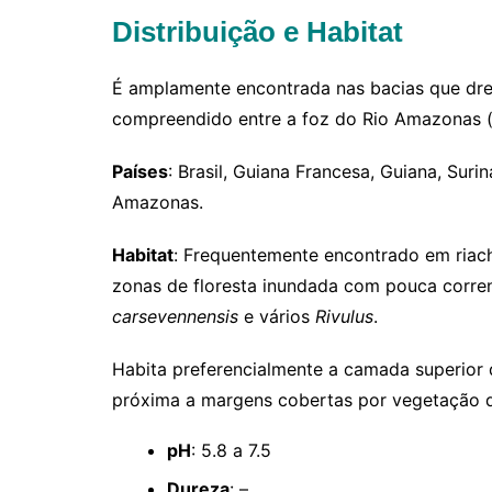
Distribuição e Habitat
É amplamente encontrada nas bacias que dre
compreendido entre a foz do Rio Amazonas (n
Países
: Brasil, Guiana Francesa, Guiana, Sur
Amazonas.
Habitat
:
Frequentemente encontrado em riacho
zonas de floresta inundada com pouca corre
carsevennensis
e vários
Rivulus
.
Habita preferencialmente a camada superior
próxima a margens cobertas por vegetação d
pH
: 5.8 a 7.5
Dureza
: –