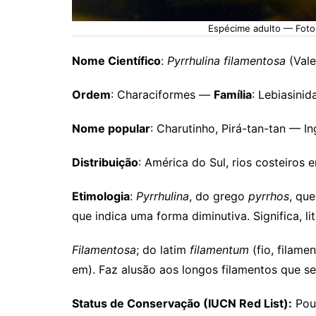
Espécime adulto — Foto 
Nome Científico
:
Pyrrhulina filamentosa
(Vale
Ordem
: Characiformes —
Família
: Lebiasinid
Nome popular
: Charutinho, Pirá-tan-tan — Ing
Distribuição
: América do Sul, rios costeiros 
Etimologia
:
Pyrrhulina
, do grego
pyrrhos
, que
que indica uma forma diminutiva. Significa, l
Filamentosa
; do latim
filamentum
(fio, filamen
em). Faz alusão aos longos filamentos que s
Status de Conservação (IUCN Red List):
Pou