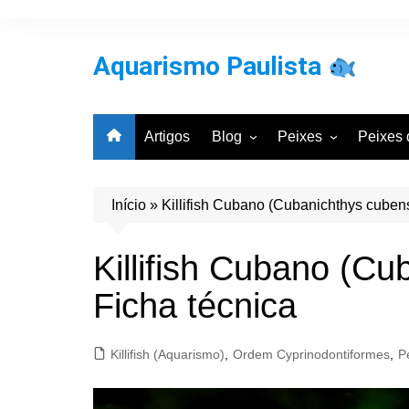
Ir
para
o
Aquarismo Paulista
conteúdo
Artigos
Blog
Peixes
Peixes 
Entrevistas
Por Classificação Cie
Por Bac
Galeria de Aquários
Por Grupos Comuns
Por Cla
Início
»
Killifish Cubano (Cubanichthys cubens
Aquarismo
Notícias
Killifish Cubano (Cu
Ficha técnica
Killifish (Aquarismo)
,
Ordem Cyprinodontiformes
,
P