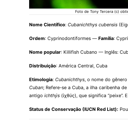
Foto de Tony Tercera (c) obt
Nome Científico
:
Cubanichthys cubensis
(Eig
Ordem
: Cyprinodontiformes —
Família
: Cypr
Nome popular
: Killifish Cubano — Inglês: Cub
Distribuição
: América Central, Cuba
Etimologia
:
Cubanichthys
, o nome do gênero
Cuban
; Refere-se a Cuba, a ilha caribenha d
antigo
ichthýs
(ἰχθύς), que significa “peixe”. 
Status de Conservação (IUCN Red List):
Pou