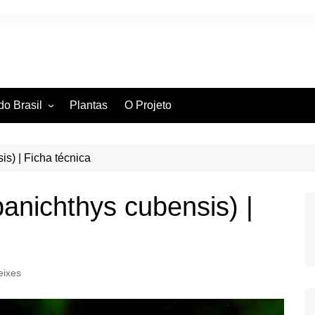
do Brasil
Plantas
O Projeto
ntífica
ia Hidrográfica
ssificação Científica
is) | Ficha técnica
banichthys cubensis) |
eixes