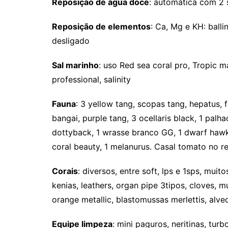
Reposição de água doce
: automática com 2 
Reposição de elementos
: Ca, Mg e KH: bal
desligado
Sal marinho
: uso Red sea coral pro, Tropic m
professional, salinity
Fauna
: 3 yellow tang, scopas tang, hepatus, fo
bangai, purple tang, 3 ocellaris black, 1 pal
dottyback, 1 wrasse branco GG, 1 dwarf hawk, 1
coral beauty, 1 melanurus. Casal tomato no r
Corais
: diversos, entre soft, lps e 1sps, mui
kenias, leathers, organ pipe 3tipos, cloves, 
orange metallic, blastomussas merlettis, alve
Equipe limpeza
: mini paguros, neritinas, turb