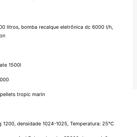
0 litros, bomba recalque eletrônica dc 6000 l/h,
lon
 ate 1500l
3000
ellets tropic marin
, Mg 1200, densidade 1024-1025, Temperatura: 25°C