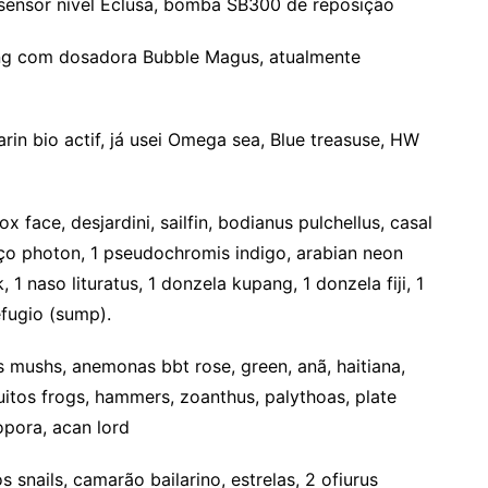
sensor nível Eclusa, bomba SB300 de reposição
ling com dosadora Bubble Magus, atualmente
arin bio actif, já usei Omega sea, Blue treasuse, HW
x face, desjardini, sailfin, bodianus pulchellus, casal
haço photon, 1 pseudochromis indigo, arabian neon
 naso lituratus, 1 donzela kupang, 1 donzela fiji, 1
efugio (sump).
tos mushs, anemonas bbt rose, green, anã, haitiana,
muitos frogs, hammers, zoanthus, palythoas, plate
opora, acan lord
os snails, camarão bailarino, estrelas, 2 ofiurus