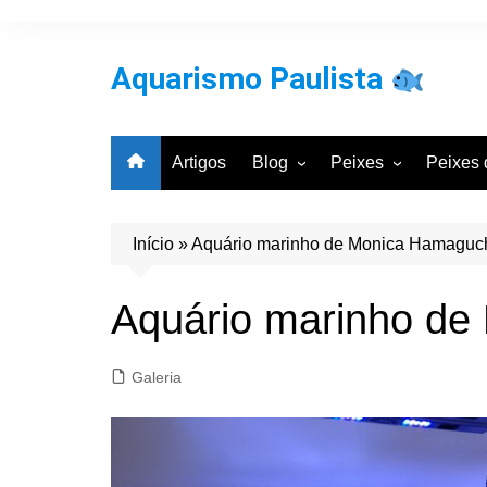
Ir
para
o
Aquarismo Paulista
conteúdo
Artigos
Blog
Peixes
Peixes 
Entrevistas
Por Classificação Cie
Por Bac
Galeria de Aquários
Por Grupos Comuns
Por Cla
Início
»
Aquário marinho de Monica Hamaguc
Aquarismo
Notícias
Aquário marinho de
Galeria