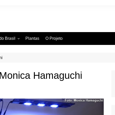
do Brasil
Plantas
O Projeto
ntífica
ia Hidrográfica
ssificação Científica
hi
 Monica Hamaguchi