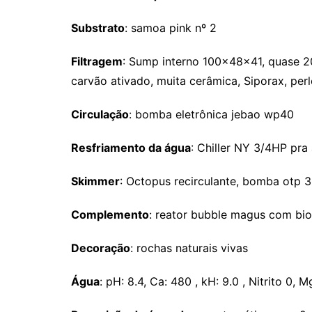
Substrato
: samoa pink nº 2
Filtragem
: Sump interno 100x48x41, quase 20
carvão ativado, muita cerâmica, Siporax, per
Circulação
: bomba eletrônica jebao wp40
Resfriamento da água
: Chiller NY 3/4HP pra
Skimmer
: Octopus recirculante, bomba otp 
Complemento
: reator bubble magus com biop
Decoração
: rochas naturais vivas
Água
: pH: 8.4, Ca: 480 , kH: 9.0 , Nitrito 0