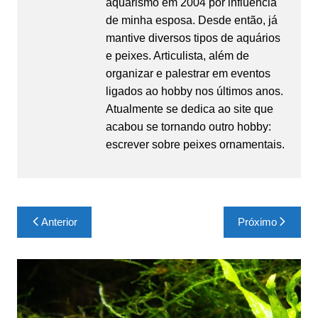
aquarismo em 2004 por influência
de minha esposa. Desde então, já
mantive diversos tipos de aquários
e peixes. Articulista, além de
organizar e palestrar em eventos
ligados ao hobby nos últimos anos.
Atualmente se dedica ao site que
acabou se tornando outro hobby:
escrever sobre peixes ornamentais.
Navegação
Anterior
Próximo
de
Post