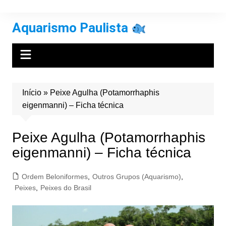
Ir
para
Aquarismo Paulista
o
conteúdo
Início
»
Peixe Agulha (Potamorrhaphis
eigenmanni) – Ficha técnica
Peixe Agulha (Potamorrhaphis
eigenmanni) – Ficha técnica
Ordem Beloniformes
,
Outros Grupos (Aquarismo)
,
Peixes
,
Peixes do Brasil