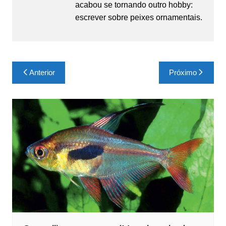
acabou se tornando outro hobby:
escrever sobre peixes ornamentais.
Navegação
Anterior
Próximo
de
Post