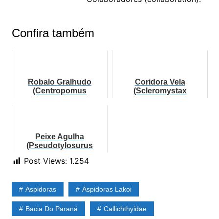
Confira também
Robalo Gralhudo
Coridora Vela
(Centropomus
(Scleromystax
ensiferus)
macropterus)
Peixe Agulha
(Pseudotylosurus
angusticeps)
Post Views:
1.254
Aspidoras
Aspidoras Lakoi
Bacia Do Paraná
Callichthyidae