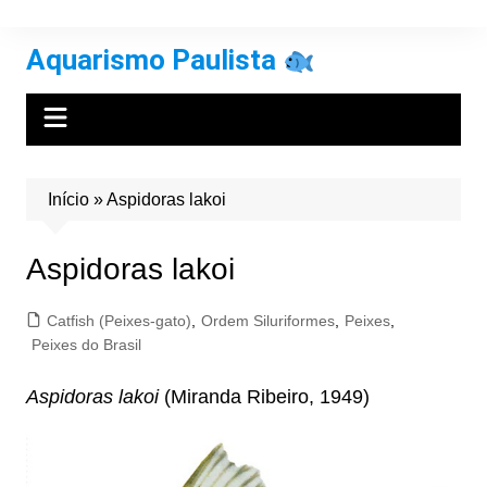
Ir
para
Aquarismo Paulista
o
conteúdo
Início
»
Aspidoras lakoi
Aspidoras lakoi
Catfish (Peixes-gato)
,
Ordem Siluriformes
,
Peixes
,
Peixes do Brasil
Aspidoras lakoi
(Miranda Ribeiro, 1949)