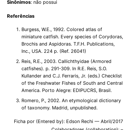
Sinônimos
: não possui
Referências
Burgess, W.E., 1992. Colored atlas of
miniature catfish. Every species of Corydoras,
Brochis and Aspidoras. T.F.H. Publications,
Inc., USA. 224 p. (Ref. 26041)
Reis, R.E., 2003. Callichthyidae (Armored
catfishes). p. 291-309. In R.E. Reis, S.O.
Kullander and C.J. Ferraris, Jr. (eds.) Checklist
of the Freshwater Fishes of South and Central
America. Porto Alegre: EDIPUCRS, Brasil.
Romero, P., 2002. An etymological dictionary
of taxonomy. Madrid, unpublished.
Ficha por (Entered by): Edson Rechi — Abril/2017
Colaboradores (collaboration): –