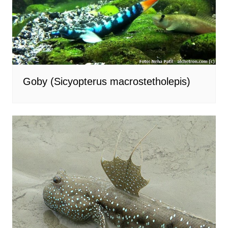
Goby (Sicyopterus macrostetholepis)