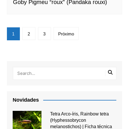
Goby Pigmeu “roux” (Pandaka rouxi)
Paginação
1
2
3
Próximo
de
posts
Novidades
Tetra Arco-íris, Rainbow tetra
(Hyphessobrycon
melanostichos) | Ficha técnica