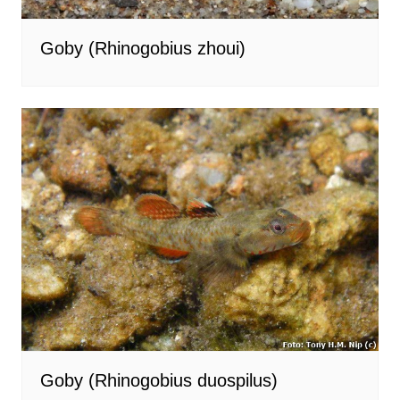
Goby (Rhinogobius zhoui)
Goby (Rhinogobius duospilus)