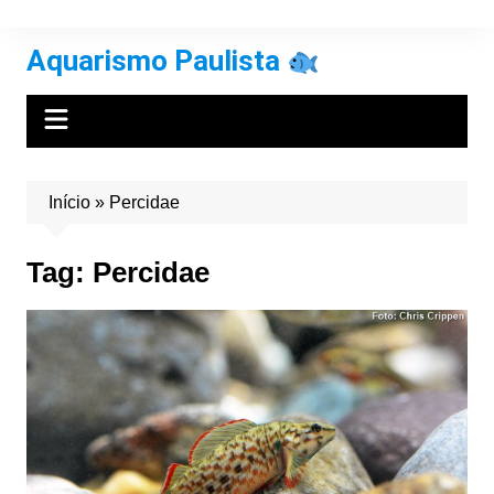
Ir
para
Aquarismo Paulista
o
conteúdo
Início
»
Percidae
Tag:
Percidae