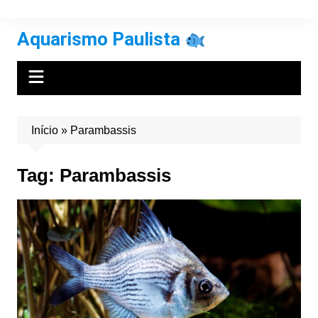
Ir
para
Aquarismo Paulista
o
conteúdo
Início
»
Parambassis
Tag:
Parambassis