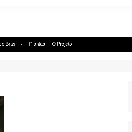
do Brasil
Plantas
O Projeto
ntífica
ia Hidrográfica
ssificação Científica