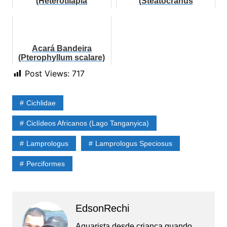
(Heterotilapia
(Steatocranus
buettikoferi) | Ficha
casuarius)
técnica
Acará Bandeira
(Pterophyllum scalare)
Post Views:
717
Cichlidae
Ciclídeos Africanos (Lago Tanganyica)
Lamprologus
Lamprologus Speciosus
Perciformes
EdsonRechi
Aquarista desde criança quando