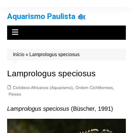
Ir
para
Aquarismo Paulista
o
conteúdo
Início
»
Lamprologus speciosus
Lamprologus speciosus
Ciclídeos Africanos (Aquarismo)
,
Ordem Cichliformes
,
Peixes
Lamprologus speciosus
(Büscher, 1991)