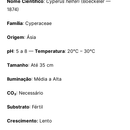
Nome Científico
:
Cyperus helferi
(Boeckeler —
1874)
Família
: Cyperaceae
Origem
: Ásia
pH
: 5 a 8 —
Temperatura
: 20°C – 30°C
Tamanho
: Até 35 cm
Iluminação
: Média a Alta
CO
₂
: Necessário
Substrato
: Fértil
Crescimento:
Lento