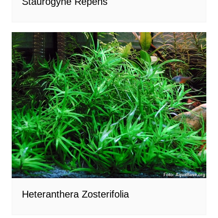
Staurogyne Repens
Heteranthera Zosterifolia