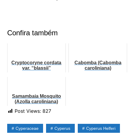
Confira também
Cryptocoryne cordata
Cabomba (Cabomba
var. “blassii”
caroliniana)
Samambaia Mosquito
(Azolla caroliniana)
Post Views:
827
Cyperaceae
Cyperus
Cyperus Helferi