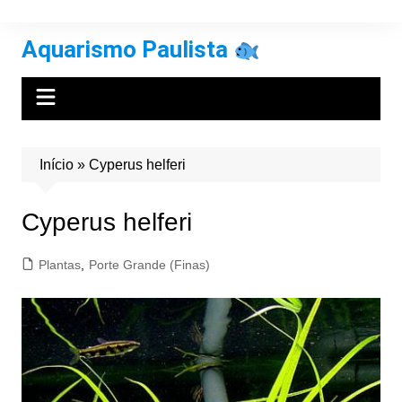
Ir
para
Aquarismo Paulista
o
conteúdo
Início
»
Cyperus helferi
Cyperus helferi
Plantas
,
Porte Grande (Finas)