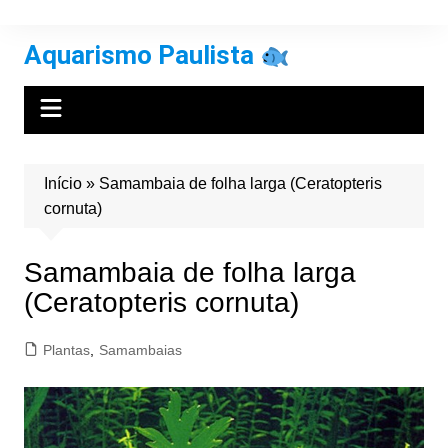
Ir
para
Aquarismo Paulista
o
conteúdo
Início
»
Samambaia de folha larga (Ceratopteris
cornuta)
Samambaia de folha larga
(Ceratopteris cornuta)
Plantas
,
Samambaias