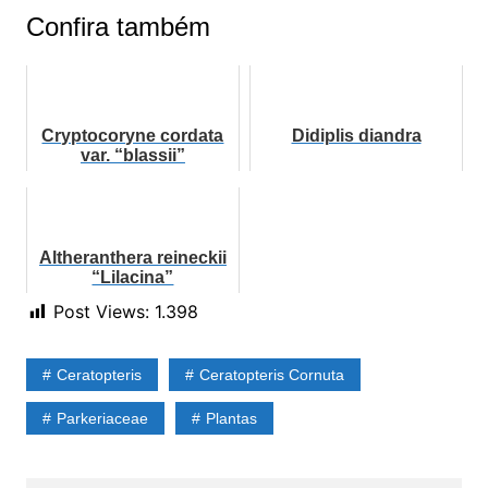
Confira também
Cryptocoryne cordata
Didiplis diandra
var. “blassii”
Altheranthera reineckii
“Lilacina”
Post Views:
1.398
Ceratopteris
Ceratopteris Cornuta
Parkeriaceae
Plantas