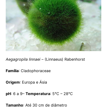
Aegagropila linnaei
– (Linnaeus) Rabenhorst
Família
: Cladophoraceae
Origem
: Europa e Ásia
pH
: 6 a 9–
Temperatura
: 5°C – 28°C
Tamanho
: Até 30 cm de diâmetro