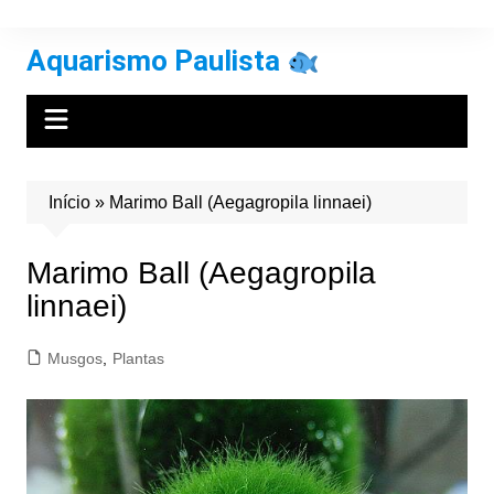
Ir
para
Aquarismo Paulista
o
conteúdo
Início
»
Marimo Ball (Aegagropila linnaei)
Marimo Ball (Aegagropila
linnaei)
Musgos
,
Plantas