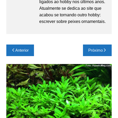
ligados ao hobby nos últimos anos.
Atualmente se dedica ao site que
acabou se tornando outro hobby:
escrever sobre peixes ornamentais.
Navegação
Anterior
Próximo
de
Post