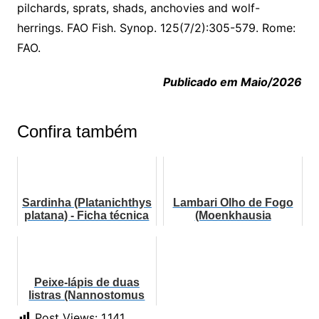
pilchards, sprats, shads, anchovies and wolf-
herrings. FAO Fish. Synop. 125(7/2):305-579. Rome:
FAO.
Publicado em Maio/2026
Confira também
Sardinha (Platanichthys
Lambari Olho de Fogo
platana) - Ficha técnica
(Moenkhausia
oligolepis)
Peixe-lápis de duas
listras (Nannostomus
bifasciatus)
Post Views:
1.141