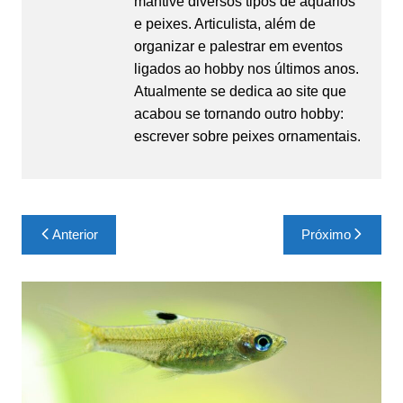
mantive diversos tipos de aquários
e peixes. Articulista, além de
organizar e palestrar em eventos
ligados ao hobby nos últimos anos.
Atualmente se dedica ao site que
acabou se tornando outro hobby:
escrever sobre peixes ornamentais.
Navegação
Anterior
Próximo
de
Post