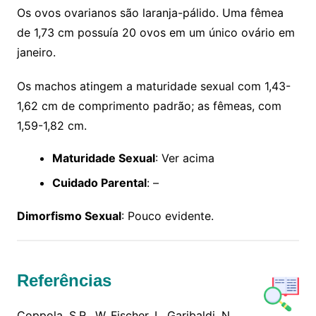
Os ovos ovarianos são laranja-pálido. Uma fêmea
de 1,73 cm possuía 20 ovos em um único ovário em
janeiro.
Os machos atingem a maturidade sexual com 1,43-
1,62 cm de comprimento padrão; as fêmeas, com
1,59-1,82 cm.
Maturidade Sexual
: Ver acima
Cuidado Parental
: –
Dimorfismo Sexual
: Pouco evidente.
Referências
Coppola, S.R., W. Fischer, L. Garibaldi, N.