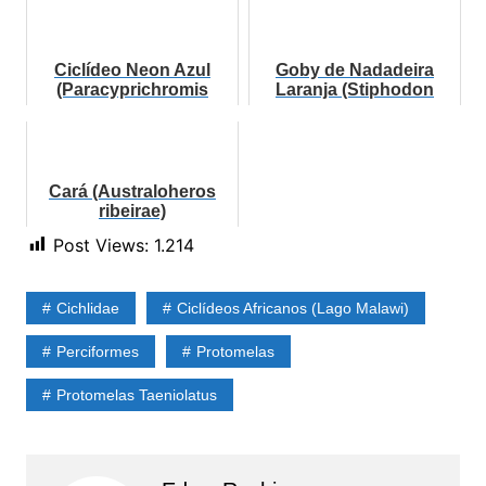
Ciclídeo Neon Azul
Goby de Nadadeira
(Paracyprichromis
Laranja (Stiphodon
nigripinnis)
maculidorsalis)
Cará (Australoheros
ribeirae)
Post Views:
1.214
Cichlidae
Ciclídeos Africanos (Lago Malawi)
Perciformes
Protomelas
Protomelas Taeniolatus