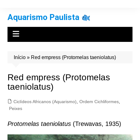
Ir
para
Aquarismo Paulista
o
conteúdo
Início
»
Red empress (Protomelas taeniolatus)
Red empress (Protomelas
taeniolatus)
Ciclídeos Africanos (Aquarismo)
,
Ordem Cichliformes
,
Peixes
Protomelas taeniolatus
(Trewavas, 1935)