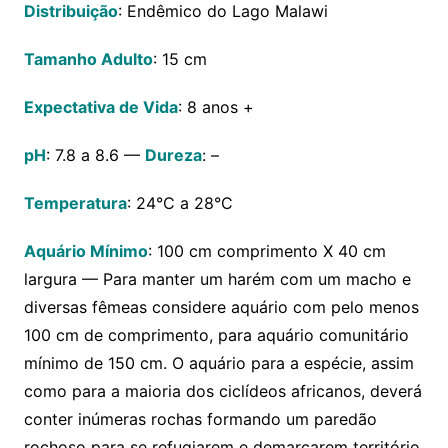
Distribuição
: Endêmico do Lago Malawi
Tamanho Adulto
: 15 cm
Expectativa de Vida
: 8 anos +
pH
: 7.8 a 8.6 —
Dureza
: –
Temperatura
: 24°C a 28°C
Aquário Mínimo
: 100 cm comprimento X 40 cm
largura — Para manter um harém com um macho e
diversas fêmeas considere aquário com pelo menos
100 cm de comprimento, para aquário comunitário
mínimo de 150 cm. O aquário para a espécie, assim
como para a maioria dos ciclídeos africanos, deverá
conter inúmeras rochas formando um paredão
rochoso para se refugiarem e demarcarem território.