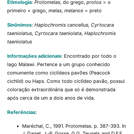
Etimologia
:
Protomelas,
do grego,
protos
= o
primeiro + grego,
melas
,
melanos
= preto
Sinônimos
:
Haplochromis cancellus, Cyrtocara
taeniolatus, Cyrtocara taeniolata, Haplochromis
taeniolatus
Informações adicionais
: Encontrado por todo o
lago Malawi. Pertence a um grupo conhecido
comumente como ciclídeos pavões (Peacock
cichlid) ou Haps. Como todo ciclídeo pavão, possui
coloração extraordinária que só é demonstrada
após cerca de um a dois anos de vida.
Referências
:
Maréchal, C., 1991. Protomelas. p. 387-393. In
J. Daget, J.-P. Gosse, G.G. Teugels and D.F.E.