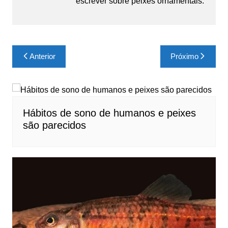
escrever sobre peixes ornamentais.
Navegação
Anterior
Próximo
de
Post
Hábitos de sono de humanos e peixes
são parecidos