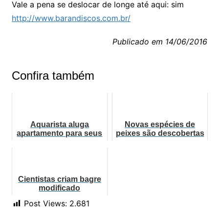
Vale a pena se deslocar de longe até aqui: sim
http://www.barandiscos.com.br/
Publicado em 14/06/2016
Confira também
Aquarista aluga
Novas espécies de
apartamento para seus
peixes são descobertas
42 aquários
em Fernando de
Noronha
Cientistas criam bagre
modificado
geneticamente com
Post Views:
2.681
DNA de jacarés