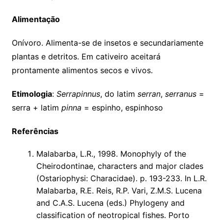
Alimentação
Onívoro. Alimenta-se de insetos e secundariamente
plantas e detritos. Em cativeiro aceitará
prontamente alimentos secos e vivos.
Etimologia
:
Serrapinnus
, do latim
serran
,
serranus
=
serra + latim
pinna
= espinho, espinhoso
Referências
Malabarba, L.R., 1998. Monophyly of the
Cheirodontinae, characters and major clades
(Ostariophysi: Characidae). p. 193-233. In L.R.
Malabarba, R.E. Reis, R.P. Vari, Z.M.S. Lucena
and C.A.S. Lucena (eds.) Phylogeny and
classification of neotropical fishes. Porto