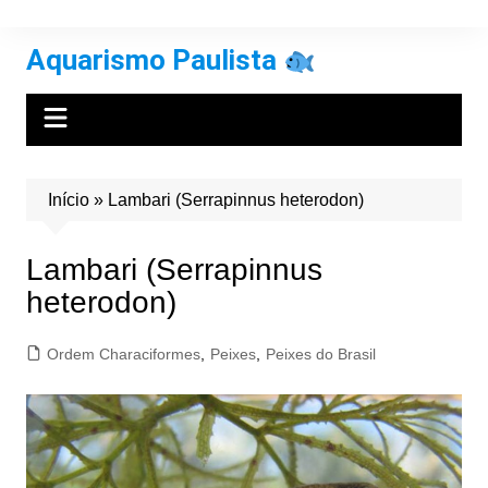
Ir
para
Aquarismo Paulista
o
conteúdo
Início
»
Lambari (Serrapinnus heterodon)
Lambari (Serrapinnus
heterodon)
Ordem Characiformes
,
Peixes
,
Peixes do Brasil