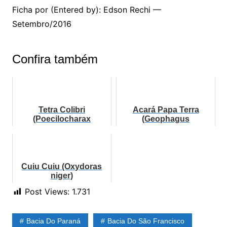
Ficha por (Entered by): Edson Rechi —
Setembro/2016
Confira também
Tetra Colibri
Acará Papa Terra
(Poecilocharax
(Geophagus
weitzmani)
brasiliensis)
Cuiu Cuiu (Oxydoras
niger)
Post Views:
1.731
Bacia Do Paraná
Bacia Do São Francisco