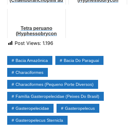
(Chaetobranchopsis au
(Hyphessobrycon
stralis)
myrmex)
Tetra peruano
(Hyphessobrycon
peruvianus)
Post Views:
1.196
Bacia Amazônica
Bacia Do Paraguai
Characiformes
Characiformes (Pequeno Porte Diversos)
Família Gasteropelecidae (Peixes Do Brasil)
Gasteropelecidae
Gasteropelecus
Gasteropelecus Sternicla