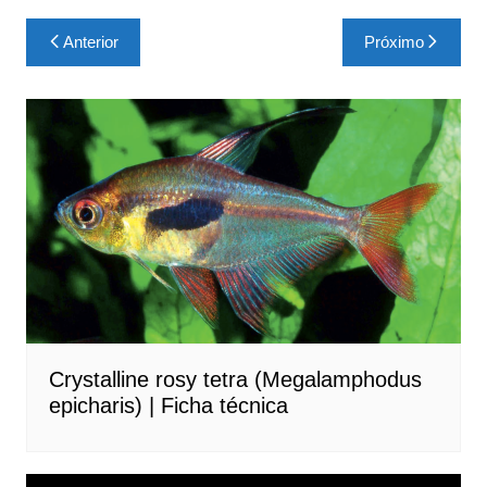
Navegação
Anterior
Próximo
de
Post
Crystalline rosy tetra (Megalamphodus
epicharis) | Ficha técnica