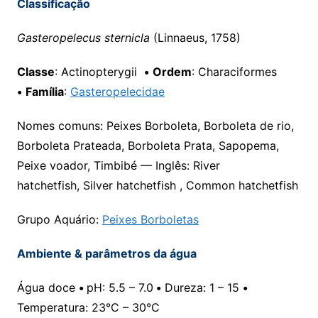
Classificação
Gasteropelecus sternicla
(Linnaeus, 1758)
Classe
: Actinopterygii
•
Ordem
: Characiformes
•
Família
:
Gasteropelecidae
Nomes comuns: Peixes Borboleta, Borboleta de rio,
Borboleta Prateada, Borboleta Prata, Sapopema,
Peixe voador, Timbibé — Inglês: River
hatchetfish, Silver hatchetfish , Common hatchetfish
Grupo Aquário:
Peixes Borboletas
Ambiente & parâmetros da água
Água doce
•
pH: 5.5 – 7.0
•
Dureza: 1 – 15
•
Temperatura: 23°C – 30°C