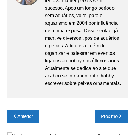
tentava manter peixes sem
sucesso. Após um longo período
sem aquários, voltei para o
aquarismo em 2004 por influência
de minha esposa. Desde então, já
mantive diversos tipos de aquários
e peixes. Articulista, além de
organizar e palestrar em eventos
ligados ao hobby nos últimos anos.
Atualmente se dedica ao site que
acabou se tornando outro hobby:
escrever sobre peixes ornamentais.
Navegação
Anterior
Próximo
de
Post