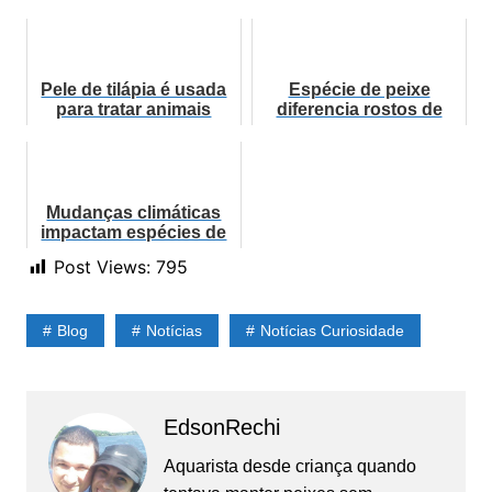
Pele de tilápia é usada
Espécie de peixe
para tratar animais
diferencia rostos de
queimados no Pantanal
amigos e de
predadores
Mudanças climáticas
impactam espécies de
peixes de água doce,
Post Views:
795
diz estudo
Blog
Notícias
Notícias Curiosidade
EdsonRechi
Aquarista desde criança quando