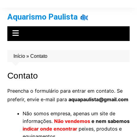
Ir
para
Aquarismo Paulista
o
conteúdo
Início
»
Contato
Contato
Preencha o formulário para entrar em contato. Se
preferir, envie e-mail para
aquapaulista@gmail.com
Não somos empresa, apenas um site de
informações.
Não vendemos
e nem sabemos
indicar
onde encontrar
peixes, produtos e
equipamentos.