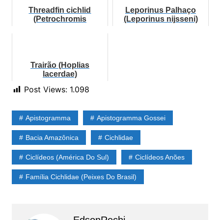
Threadfin cichlid
Leporinus Palhaço
(Petrochromis
(Leporinus nijsseni)
trewavasae)
Trairão (Hoplias
lacerdae)
Post Views:
1.098
Apistogramma
Apistogramma Gossei
Bacia Amazônica
Cichlidae
Ciclídeos (América Do Sul)
Ciclídeos Anões
Família Cichlidae (Peixes Do Brasil)