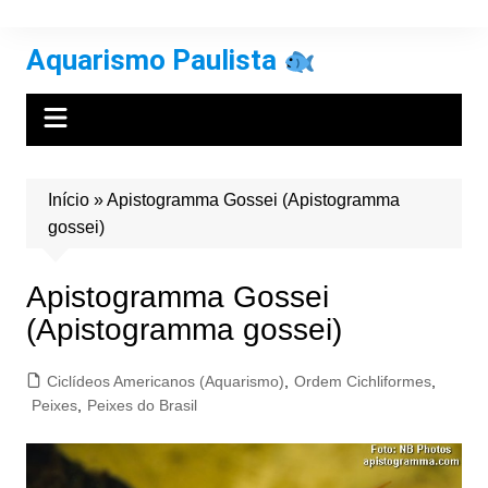
Ir
para
Aquarismo Paulista
o
conteúdo
Início
»
Apistogramma Gossei (Apistogramma
gossei)
Apistogramma Gossei
(Apistogramma gossei)
Ciclídeos Americanos (Aquarismo)
,
Ordem Cichliformes
,
Peixes
,
Peixes do Brasil