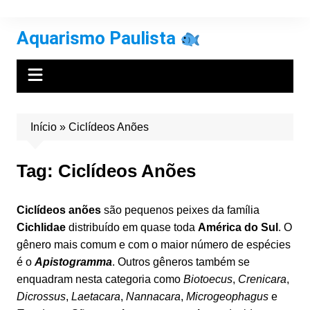
Ir
para
Aquarismo Paulista
o
conteúdo
Início
»
Ciclídeos Anões
Tag:
Ciclídeos Anões
Ciclídeos anões
são pequenos peixes da família
Cichlidae
distribuído em quase toda
América do Sul
. O
gênero mais comum e com o maior número de espécies
é o
Apistogramma
. Outros gêneros também se
enquadram nesta categoria como
Biotoecus
,
Crenicara
,
Dicrossus
,
Laetacara
,
Nannacara
,
Microgeophagus
e