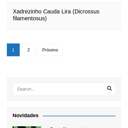
Xadrezinho Cauda Lira (Dicrossus
filamentosus)
Paginação
1
2
Próximo
de
posts
Novidades