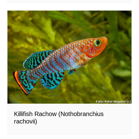
Killifish Rachow (Nothobranchius
rachovii)