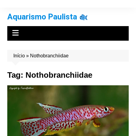
Ir
para
Aquarismo Paulista
o
conteúdo
Início
»
Nothobranchiidae
Tag:
Nothobranchiidae