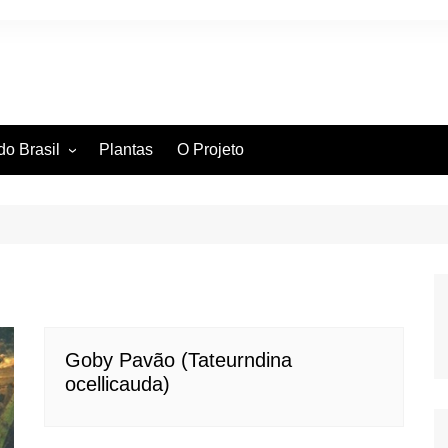
do Brasil
Plantas
O Projeto
ntífica
ia Hidrográfica
ssificação Científica
Goby Pavão (Tateurndina
ocellicauda)