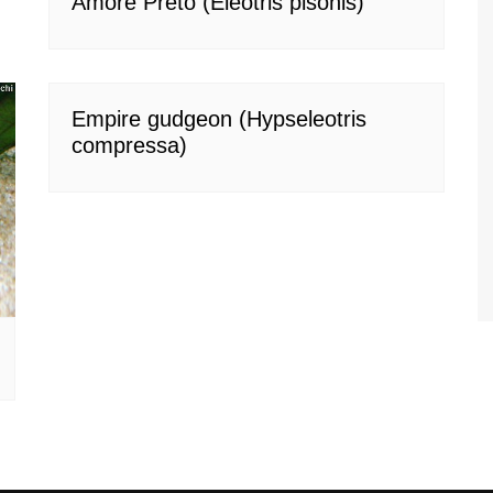
Amoré Preto (Eleotris pisonis)
Empire gudgeon (Hypseleotris
compressa)