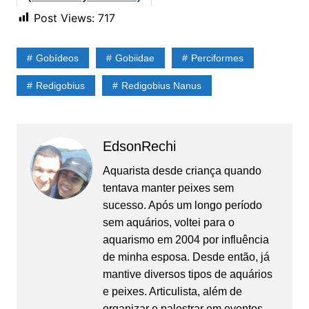
Post Views:
717
Gobídeos
Gobiidae
Perciformes
Redigobius
Redigobius Nanus
EdsonRechi
Aquarista desde criança quando
tentava manter peixes sem
sucesso. Após um longo período
sem aquários, voltei para o
aquarismo em 2004 por influência
de minha esposa. Desde então, já
mantive diversos tipos de aquários
e peixes. Articulista, além de
organizar e palestrar em eventos