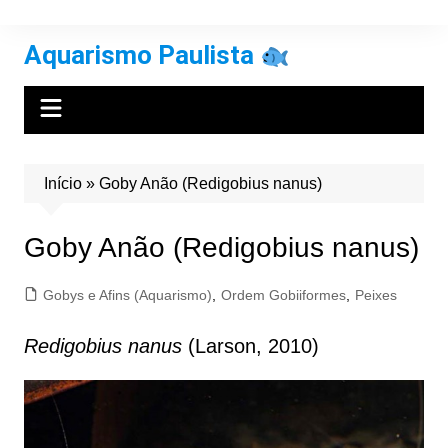
Ir
para
Aquarismo Paulista
o
conteúdo
Início
»
Goby Anão (Redigobius nanus)
Goby Anão (Redigobius nanus)
Gobys e Afins (Aquarismo)
,
Ordem Gobiiformes
,
Peixes
Redigobius nanus
(Larson, 2010)