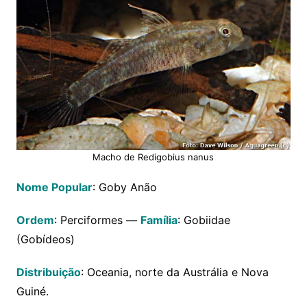
Macho de Redigobius nanus
Nome Popular
: Goby Anão
Ordem
: Perciformes —
Família
: Gobiidae
(Gobídeos)
Distribuição
: Oceania, norte da Austrália e Nova
Guiné.