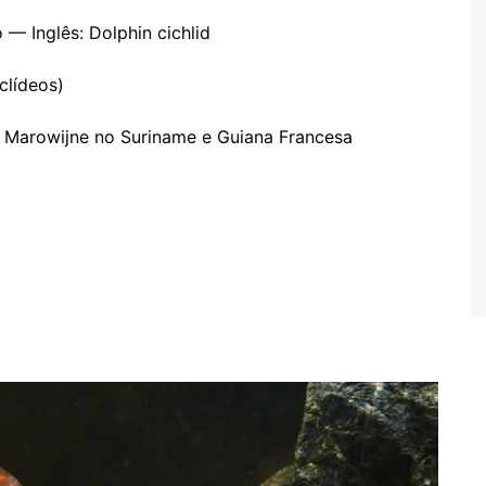
o — Inglês: Dolphin cichlid
iclídeos)
io Marowijne no Suriname e Guiana Francesa