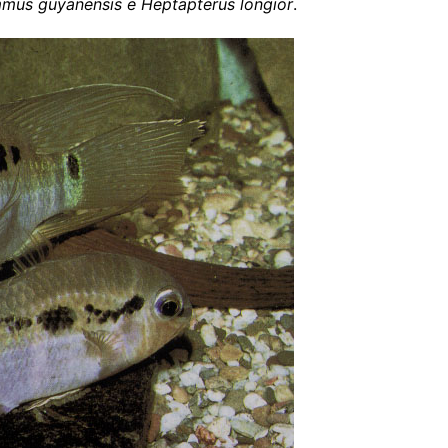
mmus guyanensis e Heptapterus longior
.