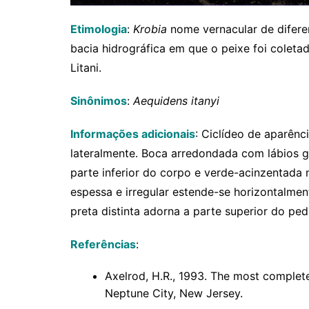
Etimologia
:
Krobia
nome vernacular de diferen
bacia hidrográfica em que o peixe foi colet
Litani.
Sinônimos
:
Aequidens itanyi
Informações adicionais
: Ciclídeo de aparên
lateralmente. Boca arredondada com lábios 
parte inferior do corpo e verde-acinzentada
espessa e irregular estende-se horizontalme
preta distinta adorna a parte superior do pe
Referências
:
Axelrod, H.R., 1993. The most complete 
Neptune City, New Jersey.