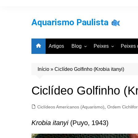
Ir
para
o
Aquarismo Paulista
conteúdo
Artigos
Blog
Peixes
Peixes 
Entrevistas
Por Classificação Cie
Por Bac
Galeria de Aquários
Por Grupos Comuns
Por Cla
Início
»
Ciclídeo Golfinho (Krobia itanyi)
Aquarismo
Notícias
Ciclídeo Golfinho (Kr
Ciclídeos Americanos (Aquarismo)
,
Ordem Cichlifo
Krobia itanyi
(Puyo, 1943)