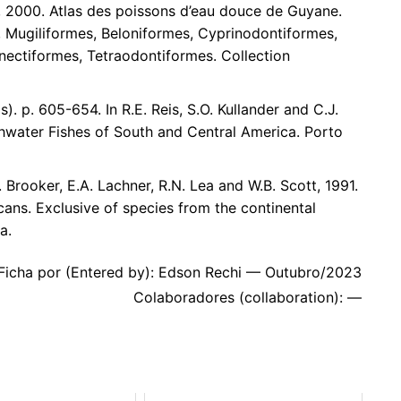
tte, 2000. Atlas des poissons d’eau douce de Guyane.
, Mugiliformes, Beloniformes, Cyprinodontiformes,
nectiformes, Tetraodontiformes. Collection
s). p. 605-654. In R.E. Reis, S.O. Kullander and C.J.
reshwater Fishes of South and Central America. Porto
R. Brooker, E.A. Lachner, R.N. Lea and W.B. Scott, 1991.
ans. Exclusive of species from the continental
a.
Ficha por (Entered by): Edson Rechi — Outubro/2023
Colaboradores (collaboration): —