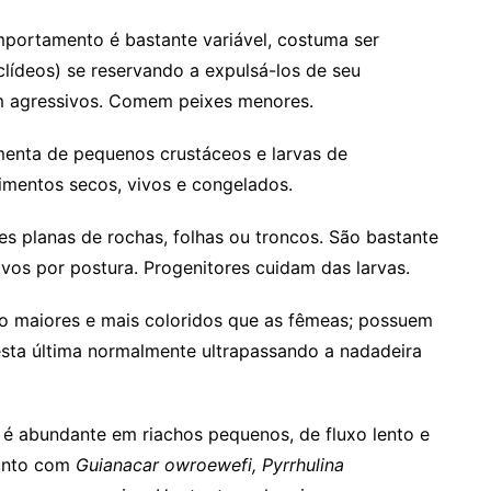
mportamento é bastante variável, costuma ser
clídeos) se reservando a expulsá-los de seu
am agressivos. Comem peixes menores.
imenta de pequenos crustáceos e larvas de
limentos secos, vivos e congelados.
es planas de rochas, folhas ou troncos. São bastante
vos por postura. Progenitores cuidam das larvas.
 maiores e mais coloridos que as fêmeas; possuem
 esta última normalmente ultrapassando a nadadeira
 é abundante em riachos pequenos, de fluxo lento e
junto com
Guianacar owroewefi, Pyrrhulina