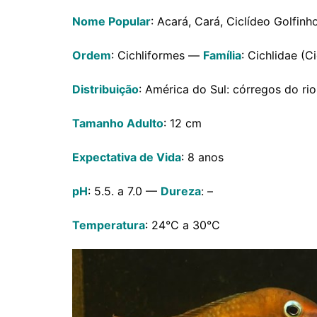
Nome Popular
: Acará, Cará, Ciclídeo Golfinh
Ordem
: Cichliformes —
Família
: Cichlidae (C
Distribuição
: América do Sul: córregos do r
Tamanho Adulto
: 12 cm
Expectativa de Vida
: 8 anos
pH
: 5.5. a 7.0 —
Dureza
: –
Temperatura
: 24°C a 30°C