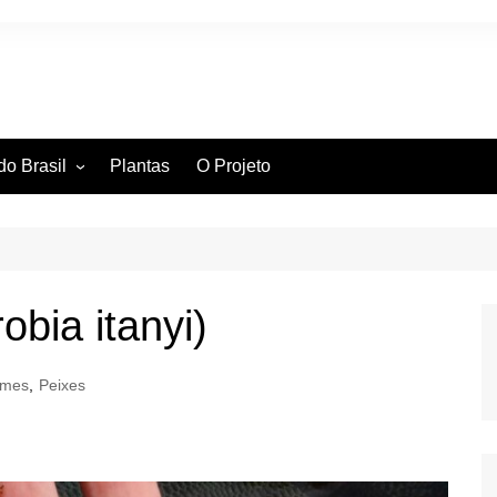
do Brasil
Plantas
O Projeto
ntífica
ia Hidrográfica
ssificação Científica
obia itanyi)
rmes
,
Peixes