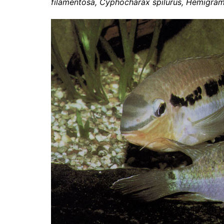
filamentosa, Cyphocharax spilurus, Hemigra