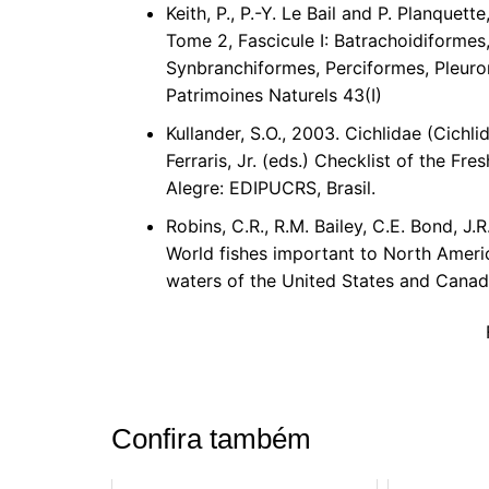
Keith, P., P.-Y. Le Bail and P. Planque
Tome 2, Fascicule I: Batrachoidiformes
Synbranchiformes, Perciformes, Pleuro
Patrimoines Naturels 43(I)
Kullander, S.O., 2003. Cichlidae (Cichlid
Ferraris, Jr. (eds.) Checklist of the F
Alegre: EDIPUCRS, Brasil.
Robins, C.R., R.M. Bailey, C.E. Bond, J.
World fishes important to North Americ
waters of the United States and Canad
Confira também