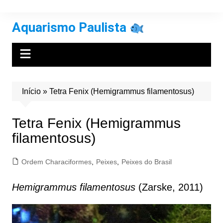
Ir
para
Aquarismo Paulista
o
conteúdo
Início
»
Tetra Fenix (Hemigrammus filamentosus)
Tetra Fenix (Hemigrammus
filamentosus)
Ordem Characiformes
,
Peixes
,
Peixes do Brasil
Hemigrammus filamentosus
(Zarske, 2011)