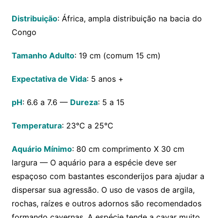
Distribuição
: África, ampla distribuição na bacia do
Congo
Tamanho Adulto
: 19 cm (comum 15 cm)
Expectativa de Vida
: 5 anos +
pH
: 6.6 a 7.6 —
Dureza
: 5 a 15
Temperatura
: 23°C a 25°C
Aquário Mínimo
: 80 cm comprimento X 30 cm
largura — O aquário para a espécie deve ser
espaçoso com bastantes esconderijos para ajudar a
dispersar sua agressão. O uso de vasos de argila,
rochas, raízes e outros adornos são recomendados
formando cavernas. A espécie tende a cavar muito,