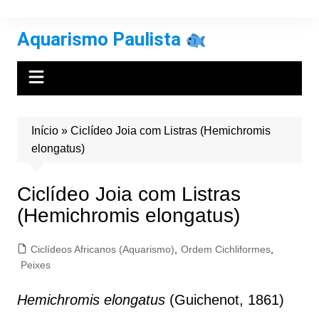
Ir
para
Aquarismo Paulista
o
conteúdo
Início
»
Ciclídeo Joia com Listras (Hemichromis
elongatus)
Ciclídeo Joia com Listras
(Hemichromis elongatus)
Ciclídeos Africanos (Aquarismo)
,
Ordem Cichliformes
,
Peixes
Hemichromis elongatus
(Guichenot, 1861)