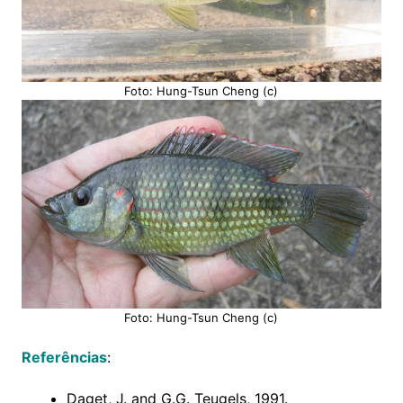
Foto: Hung-Tsun Cheng (c)
Foto: Hung-Tsun Cheng (c)
Referências
:
Daget, J. and G.G. Teugels, 1991.