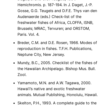
Hemichromis. p. 187-194. In J. Daget, J.-P.
Gosse, G.G. Teugels and D.F.E. Thys van den
Audenaerde (eds.) Check-list of the
freshwater fishes of Africa, CLOFFA, ISNB,
Brussels; MRAC, Tervuren; and ORSTOM,
Paris. Vol. 4.
Breder, C.M. and D.E. Rosen, 1966. Modes of
reproduction in fishes. T.F.H. Publications,
Neptune City, New Jersey.
Mundy, B.C., 2005. Checklist of the fishes of
the Hawaiian Archipelago. Bishop Mus. Bull.
Zool.
Yamamoto, M.N. and A.W. Tagawa, 2000.
Hawai’i’s native and exotic freshwater
animals. Mutual Publishing, Honolulu, Hawaii.
Skelton, P.H., 1993. A complete guide to the