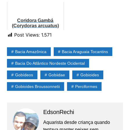
Ficha técnica
Coridora Gambá
(Corydoras arcuatus)
Post Views:
1.571
Bacia Amazônica
Bacia Araguaia Tocantins
Bacia Do Atlântico Nordeste Ocidental
Gobídeos
Gobiidae
Gobioides
Gobioides Broussonnetii
Perciformes
EdsonRechi
Aquarista desde criança quando
tentava manter peixes sem