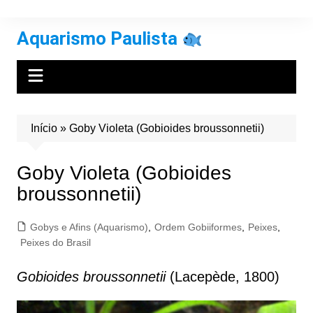
Ir
para
Aquarismo Paulista
o
conteúdo
Início
»
Goby Violeta (Gobioides broussonnetii)
Goby Violeta (Gobioides
broussonnetii)
Gobys e Afins (Aquarismo)
,
Ordem Gobiiformes
,
Peixes
,
Peixes do Brasil
Gobioides broussonnetii
(Lacepède, 1800)