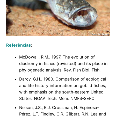
Referências
:
McDowall, R.M., 1997. The evolution of
diadromy in fishes (revisited) and its place in
phylogenetic analysis. Rev. Fish Biol. Fish.
Darcy, G.H., 1980. Comparison of ecological
and life history information on gobiid fishes,
with emphasis on the south-eastern United
States. NOAA Tech. Mem. NMFS-SEFC
Nelson, J.S., E.J. Crossman, H. Espinosa-
Pérez, L.T. Findley, C.R. Gilbert, R.N. Lea and