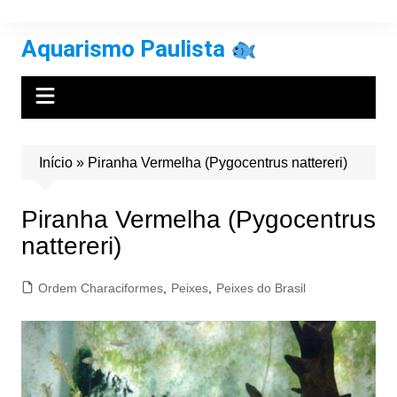
Ir
para
Aquarismo Paulista
o
conteúdo
Início
»
Piranha Vermelha (Pygocentrus nattereri)
Piranha Vermelha (Pygocentrus
nattereri)
Ordem Characiformes
,
Peixes
,
Peixes do Brasil