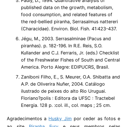
Pauly, D., 1994. Quantitative analysis of
published data on the growth, metabolism,
food consumption, and related features of
the red-bellied piranha, Serrasalmus nattereri
(Characidae). Environ. Biol. Fish. 41:423-437.
Jégu, M., 2003. Serrasalminae (Pacus and
piranhas). p. 182-196. In R.E. Reis, S.O.
Kullander and C.J. Ferraris, Jr. (eds.) Checklist
of the Freshwater Fishes of South and Central
America. Porto Alegre: EDIPUCRS, Brasil.
Zaniboni Filho, E., S. Meurer, O.A. Shibatta and
A.P. de Oliverira Nuñer, 2004. Catálogo
ilustrado de peixes do alto Rio Uruguai.
Floriano?polis : Editora da UFSC : Tractebel
Energia. 128 p. :col. ill., col. maps ; 25 cm.
Agradecimentos a
Husky Jim
por ceder as fotos e
ao site
Piranha Fury
e seus membros pelas