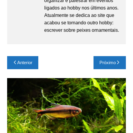
organizar e palestrar em eventos
ligados ao hobby nos últimos anos.
Atualmente se dedica ao site que
acabou se tornando outro hobby:
escrever sobre peixes ornamentais.
Navegação
Anterior
Próximo
de
Post