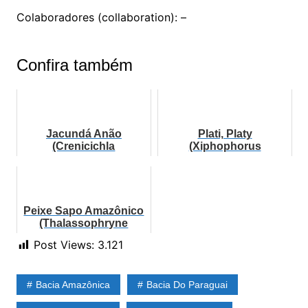
Colaboradores (collaboration): –
Confira também
Jacundá Anão
Plati, Platy
(Crenicichla
(Xiphophorus
compressiceps)
maculatus)
Peixe Sapo Amazônico
(Thalassophryne
amazonica)
Post Views:
3.121
Bacia Amazônica
Bacia Do Paraguai