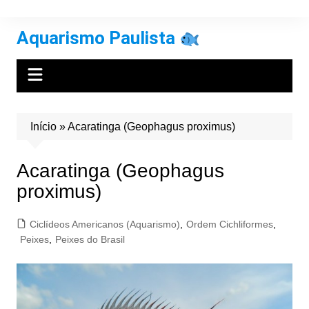
Ir
para
Aquarismo Paulista
o
conteúdo
Início
»
Acaratinga (Geophagus proximus)
Acaratinga (Geophagus
proximus)
Ciclídeos Americanos (Aquarismo)
,
Ordem Cichliformes
,
Peixes
,
Peixes do Brasil