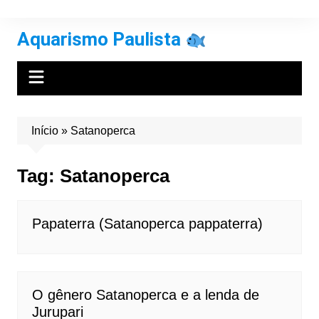
Ir
para
Aquarismo Paulista
o
conteúdo
Início
»
Satanoperca
Tag:
Satanoperca
Papaterra (Satanoperca pappaterra)
O gênero Satanoperca e a lenda de
Jurupari