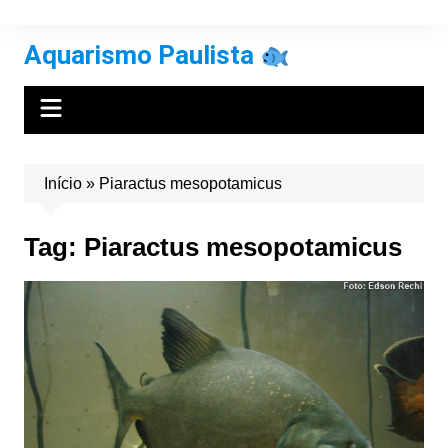
Ir
para
Aquarismo Paulista
o
conteúdo
Início
»
Piaractus mesopotamicus
Tag:
Piaractus mesopotamicus