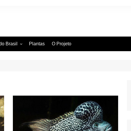
do Brasil
Plantas
O Projeto
ntífica
ia Hidrográfica
ssificação Científica