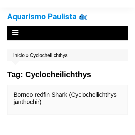
Ir
para
Aquarismo Paulista
o
conteúdo
Início
»
Cyclocheilichthys
Tag:
Cyclocheilichthys
Borneo redfin Shark (Cyclocheilichthys
janthochir)