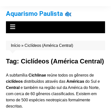
Ir
para
Aquarismo Paulista
o
conteúdo
Início
»
Ciclídeos (América Central)
Tag:
Ciclídeos (América Central)
A subfamília
Cichlinae
reúne todos os gêneros de
ciclídeos
distribuídos através das
Américas
do Sul e
Central
e também na região sul da América do Norte,
com cerca de 60 gêneros classificados. Existem em
torno de 500 espécies neotropicais formalmente
descritas.