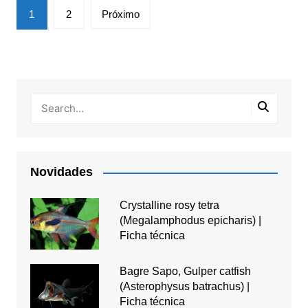
Paginação
1
2
Próximo
de
posts
Novidades
Crystalline rosy tetra
(Megalamphodus epicharis) |
Ficha técnica
Bagre Sapo, Gulper catfish
(Asterophysus batrachus) |
Ficha técnica