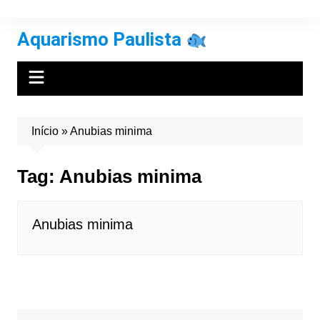
Ir
para
Aquarismo Paulista
o
conteúdo
Início
»
Anubias minima
Tag:
Anubias minima
Anubias minima