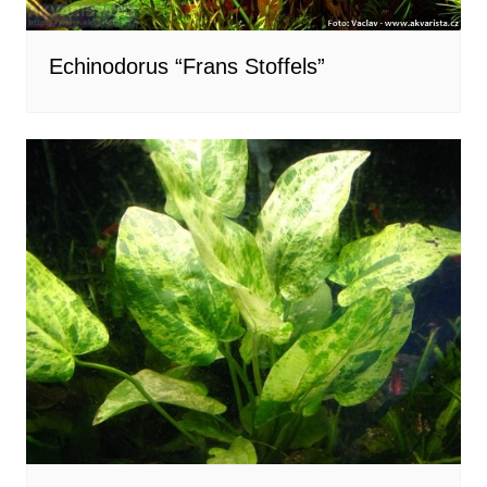
Echinodorus “Frans Stoffels”