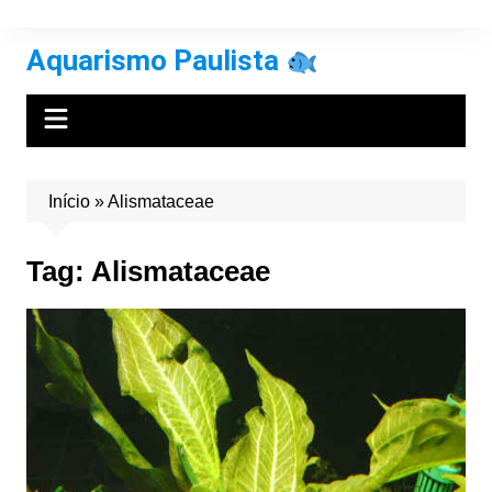
Ir
para
Aquarismo Paulista
o
conteúdo
Início
»
Alismataceae
Tag:
Alismataceae