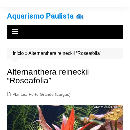
Ir
para
Aquarismo Paulista
o
conteúdo
Início
»
Alternanthera reineckii “Roseafolia”
Alternanthera reineckii
“Roseafolia”
Plantas
,
Porte Grande (Largas)