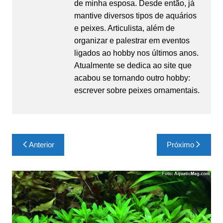
de minha esposa. Desde então, já
mantive diversos tipos de aquários
e peixes. Articulista, além de
organizar e palestrar em eventos
ligados ao hobby nos últimos anos.
Atualmente se dedica ao site que
acabou se tornando outro hobby:
escrever sobre peixes ornamentais.
Navegação
Anterior
Próximo
de
Post