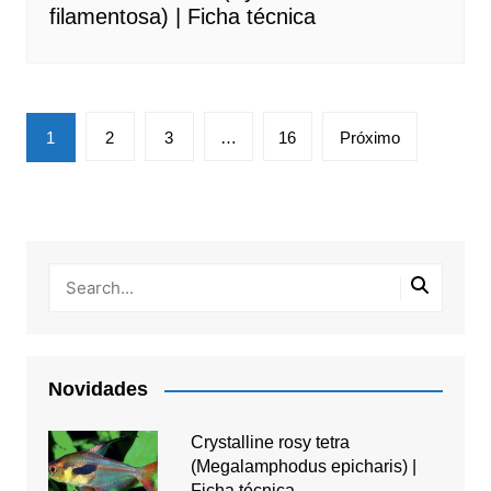
filamentosa) | Ficha técnica
Paginação
1
2
3
…
16
Próximo
de
posts
Novidades
Crystalline rosy tetra
(Megalamphodus epicharis) |
Ficha técnica