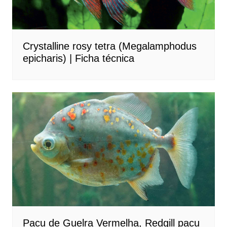
Crystalline rosy tetra (Megalamphodus
epicharis) | Ficha técnica
Pacu de Guelra Vermelha, Redgill pacu