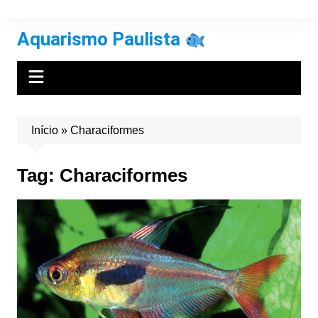
Ir
para
Aquarismo Paulista
o
conteúdo
Início
»
Characiformes
Tag:
Characiformes